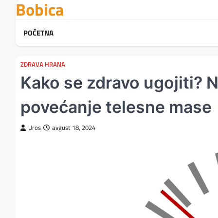
Bobica
Skip
to
content
POČETNA
ZDRAVA HRANA
Kako se zdravo ugojiti? N
povećanje telesne mase
Uros
avgust 18, 2024