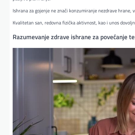
Ishrana za gojenje ne znači konzumiranje nezdrave hrane, v
Kvalitetan san, redovna fizička aktivnost, kao i unos dovoljne 
Razumevanje zdrave ishrane za povećanje te