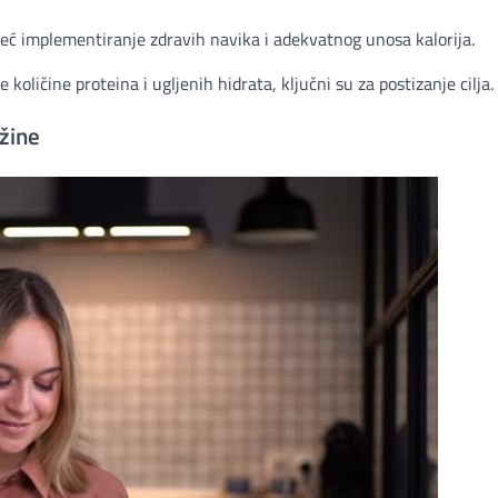
eć implementiranje zdravih navika i adekvatnog unosa kalorija.
količine proteina i ugljenih hidrata, ključni su za postizanje cilja.
žine