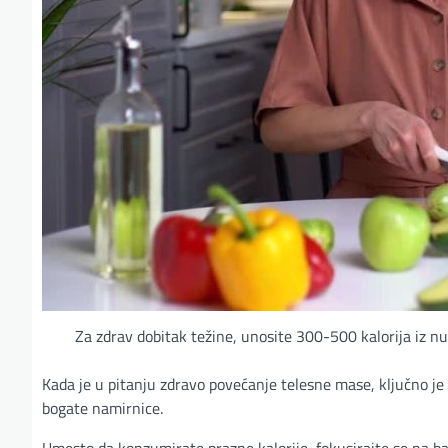
Za zdrav dobitak težine, unosite 300-500 kalorija iz n
Kada je u pitanju zdravo povećanje telesne mase, ključno je 
bogate namirnice.