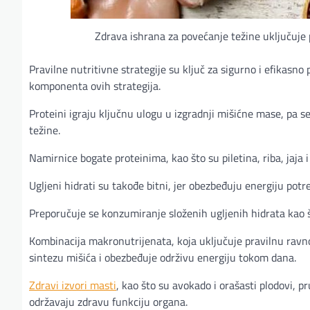
Zdrava ishrana za povećanje težine uključuje p
Pravilne nutritivne strategije su ključ za sigurno i efikas
komponenta ovih strategija.
Proteini igraju ključnu ulogu u izgradnji mišićne mase, pa 
težine.
Namirnice bogate proteinima, kao što su piletina, riba, jaja 
Ugljeni hidrati su takođe bitni, jer obezbeđuju energiju pot
Preporučuje se konzumiranje složenih ugljenih hidrata kao št
Kombinacija makronutrijenata, koja uključuje pravilnu ravn
sintezu mišića i obezbeđuje održivu energiju tokom dana.
Zdravi izvori masti
, kao što su avokado i orašasti plodovi, 
održavaju zdravu funkciju organa.