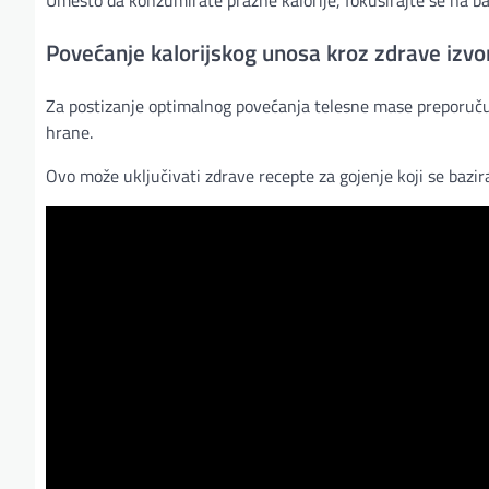
Umesto da konzumirate prazne kalorije, fokusirajte se na b
Povećanje kalorijskog unosa kroz zdrave izvo
Za postizanje optimalnog povećanja telesne mase preporučuj
hrane.
Ovo može uključivati zdrave recepte za gojenje koji se baz