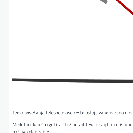
Tema povećanja telesne mase često ostaje zanemarena u od
Međutim, kao što gubitak težine zahteva disciplinu u ishrani
pažljivo planiranje.