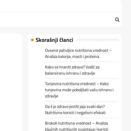
Skorašnji članci
Ovsene pahuljice nutritivna vrednost –
Analiza kalorija, masti i proteina
Kako se hraniti zdravo? Vodič za
balansiranu ishranu i zdravlje
Tunjevina nutritivna vrednost – Kako
tunjevina može poboljšati vašu ishranu i
zdravlje
Da li je zdravo jestiti jaja svaki dan?
Nutritivne koristi i negativni efekati
Brokoli nutritivna vrednost – Analiza
ključnih nutritivnih svojstava i koristi