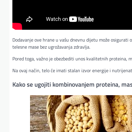
Dodavanje ove hrane u vašu dnevnu dijetu može osigurati o
telesne mase bez ugrožavanja zdravlja.
Pored toga, važno je obezbediti unos kvalitetnih proteina, 
Na ovaj način, telo će imati stalan izvor energije i nutrijena
Kako se ugojiti kombinovanjem proteina, masti