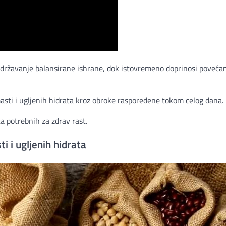
državanje balansirane ishrane, dok istovremeno doprinosi poveća
masti i ugljenih hidrata kroz obroke raspoređene tokom celog dana.
ta potrebnih za zdrav rast.
 i ugljenih hidrata