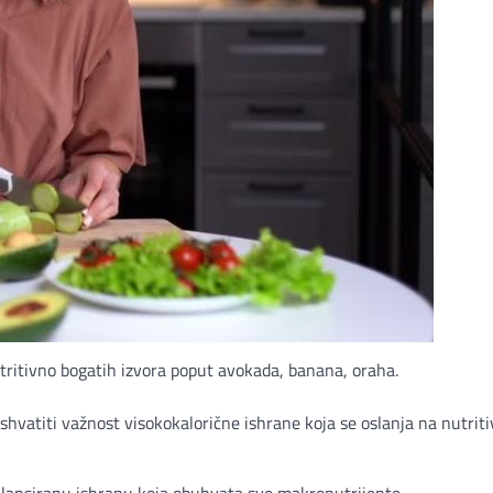
utritivno bogatih izvora poput avokada, banana, oraha.
shvatiti važnost visokokalorične ishrane koja se oslanja na nutrit