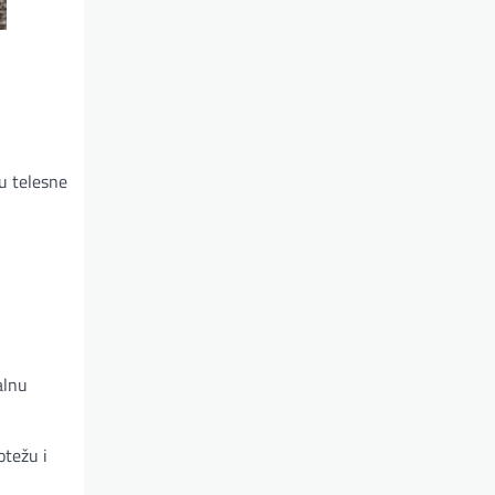
u telesne
alnu
otežu i