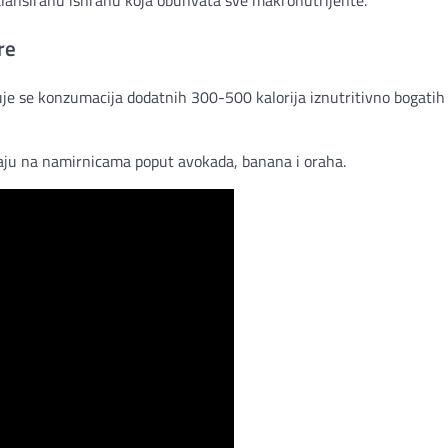
alansiranu ishranu koja obuhvata sve makronutrijente.
re
e se konzumacija dodatnih 300-500 kalorija iznutritivno bogatih 
iraju na namirnicama poput avokada, banana i oraha.